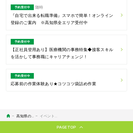
随時
予約受付中
『自宅で出来る転職準備』スマホで簡単！オンライン
登録のご案内 ※高知県全エリア受付中
予約受付中
【正社員登用あり】医療機関の事務特集◆接客スキル
を活かして事務職にキャリアチェンジ！
予約受付中
応募前の作業体験あり★コツコツ袋詰め作業
高知県のお仕事探し・求人検索なら【四国派遣ネット】｜アビリティーセンター
イベント情報
PAGETOP