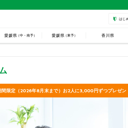
はじ
愛媛県
愛媛県
香川県
（中・南予）
（東予）
ム
期間限定（2026年8月末まで）
お2人に3,000円ずつプレゼン