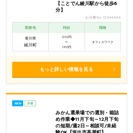
【ことでん綾川駅から徒歩6
分】
お仕事No.32544846
勤務地
時給
職種
1230円
香川県
〜
オフィスワーク
綾川町
1310円
もっと詳しい情報を見る
みかん選果場での選別・箱詰
め作業◆11月下旬～12月下旬
の短期/週2日～相談可/未経
験OK【坂出市高屋町】