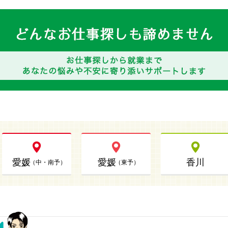
愛媛
愛媛
香川
（中・南予）
（東予）